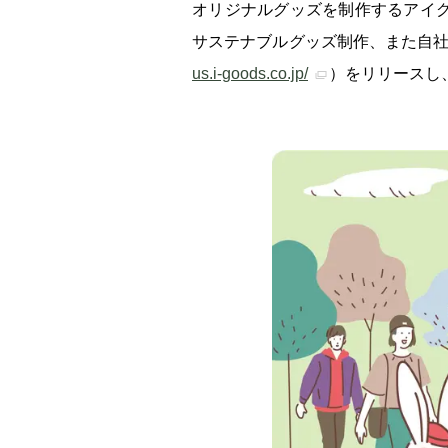
オリジナルグッズを制作するアイグ
ー/SUSPRO事業が紹介されました
経営方針
サステナブルグッズ制作、また自社
us.i-goods.co.jp/
）をリリースし
受賞
2026.07.21
「ワンキャリア 就活クチコミアワード2026
アイグッズが登壇しました
新着情報一覧へ