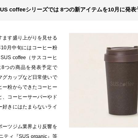
S coffeeシリーズでは 8つの新アイテムを10月に発表
すます盛り上がりを見せる
1年10月中旬にはコーヒー粉
S coffee（サスコーヒ
に8つの商品を発表予定で
マグカップなど日常使いで
ヒー粉からできたコーヒー
と、コーヒーサーバーやド
ー好きにはたまらないライ
ポーツジム業界より反響を
『SUS organic』等