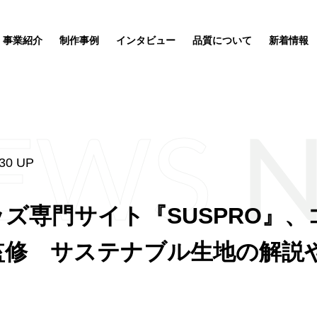
事業紹介
制作事例
インタビュー
品質について
新着情報
EWS
.30 UP
ッズ制作事業
企業理念
サステナブルグッズ制作事業
ズ専門サイト『SUSPRO』
ポーチ
SDGs関連
応援
ートが完
監修 サステナブル生地の解説
ィア「オ
ルオーダ