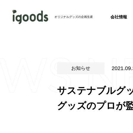
会社情報
オリジナルグッズの企画生産
EWS
N
お知らせ
2026.07.24
2026年度 夏季休業のお知らせ
事業紹介トップ
2021.09
お知らせ
制作事例トップ
新製品
2026.07.23
会社概要
完全特注グ
サステナブルグッ
バッグ
【ホテル・旅館必見】パッケージを並べるとア
会社情報トップ
成！絵になるアメニティセットを発売開始
グッズのプロが
その他メディア
2026.07.22
【記事掲載】株式会社秋冬春夏のオウンドメデ
リジナルグッズの春夏秋冬」にて、当社のフ