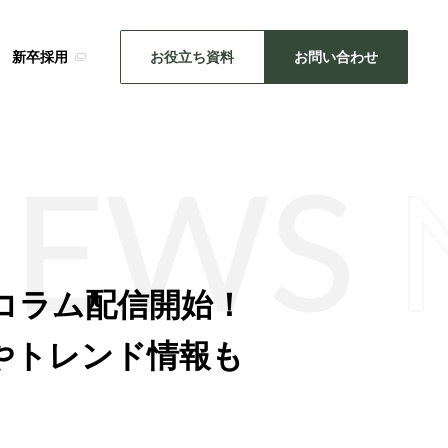
新卒採用
お役立ち資料
お問い合わせ
NEWS
SDGsの取り組み
メーカー事業
、コラム配信開始！
・推し活
キッチン雑貨
機械関連
やトレンド情報も