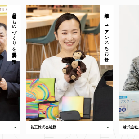
高品質なものづくりを二人三脚で実現
繊細なニュアンスもお任せ
INTERVIEW
花王株式会社様
株式会社