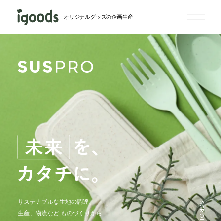
オリジナルグッズの企画生産
企業の別注品オリジナルグッズ制作を
サステナブルな生地の調達、
業務用ロボットを筆頭に
お取引社数は3,000社以上。
SCROLL
ものづくりのプロが企画〜納品まで
生産、物流など
企業向け衛生・防災グッズを販売し
多様な業界を手掛ける、
ものづくりから