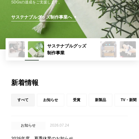
一括サポートします。
SDGsの達成をご支援します。
フルオーダーでオリジナル制作も承っています。
アイグッズの制作事例をご紹介します。
完全特注グッズ制作事業へ
サステナブルグッズ制作事業へ
メーカー事業へ
制作事例へ
サステナブルグッズ
制作事業
新着情報
すべて
お知らせ
受賞
新製品
TV・新聞
お知らせ
2026.07.24
2026年度 夏季休業のお知らせ