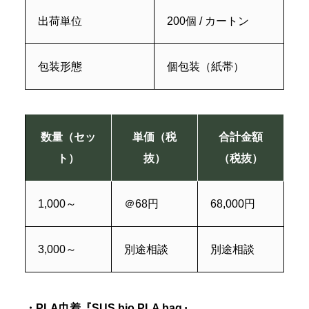
出荷単位
200個 / カートン
包装形態
個包装（紙帯）
数量（セッ
単価（税
合計金額
ト）
抜）
（税抜）
1,000～
＠68円
68,000円
3,000～
別途相談
別途相談
・PLA巾着『SUS bio PLA bag』