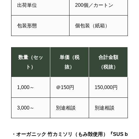
出荷単位
200個／カートン
包装形態
個包装（紙箱）
数量（セッ
単価（税
合計金額
ト）
抜）
（税抜）
1,000～
＠150円
150,000円
3,000～
別途相談
別途相談
・オーガニック 竹カミソリ（もみ殻使用）『SUS b