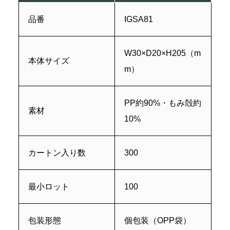
品番
IGSA81
W30×D20×H205（m
本体サイズ
m）
PP約90%・もみ殻約
素材
10%
カートン入り数
300
最小ロット
100
包装形態
個包装（OPP袋）