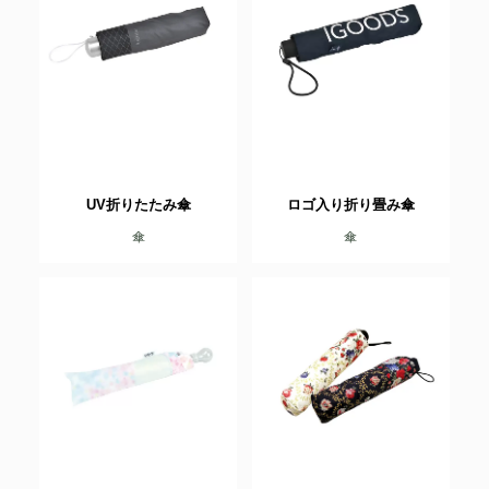
UV折りたたみ傘
ロゴ入り折り畳み傘
傘
傘