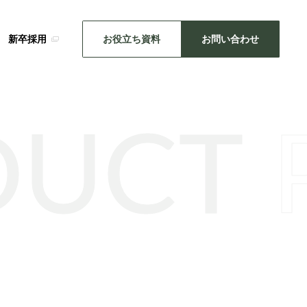
新卒採用
お役立ち資料
お問い合わせ
DUCT
SDGsの取り組み
メーカー事業
・推し活
キッチン雑貨
機械関連