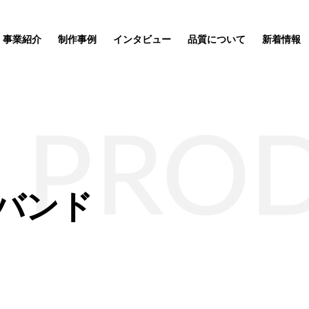
事業紹介
制作事例
インタビュー
品質について
新着情報
PRO
バンド
ッズ制作事業
企業理念
サステナブルグッズ制作事業
ポーチ
SDGs関連
応援
ートが完
ィア「オ
ルオーダ