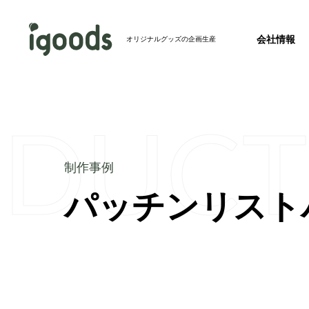
会社情報
オリジナルグッズの企画生産
ODUCT
お知らせ
2026.07.24
2026年度 夏季休業のお知らせ
事業紹介トップ
制作事例トップ
制作事例
新製品
2026.07.23
パッチンリスト
会社概要
完全特注グ
バッグ
【ホテル・旅館必見】パッケージを並べるとア
会社情報トップ
成！絵になるアメニティセットを発売開始
その他メディア
2026.07.22
【記事掲載】株式会社秋冬春夏のオウンドメデ
リジナルグッズの春夏秋冬」にて、当社のフ