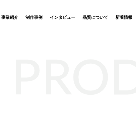
事業紹介
制作事例
インタビュー
品質について
新着情報
PRO
ッズ制作事業
企業理念
サステナブルグッズ制作事業
ポーチ
SDGs関連
応援
ートが完
ィア「オ
ルオーダ