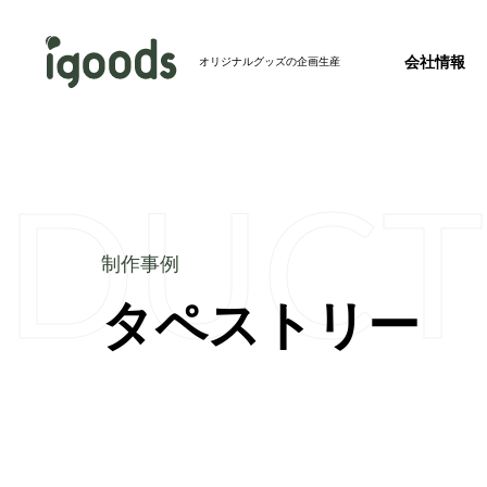
会社情報
オリジナルグッズの企画生産
ODUCT
お知らせ
2026.07.24
2026年度 夏季休業のお知らせ
事業紹介トップ
制作事例トップ
制作事例
新製品
2026.07.23
タペストリー
会社概要
完全特注グ
バッグ
【ホテル・旅館必見】パッケージを並べるとア
会社情報トップ
成！絵になるアメニティセットを発売開始
その他メディア
2026.07.22
【記事掲載】株式会社秋冬春夏のオウンドメデ
リジナルグッズの春夏秋冬」にて、当社のフ