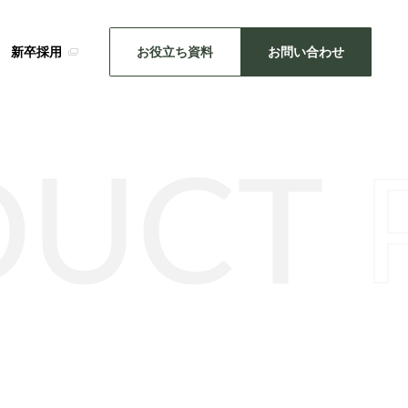
新卒採用
お役立ち資料
お問い合わせ
DUCT
SDGsの取り組み
メーカー事業
・推し活
キッチン雑貨
機械関連