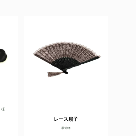
）様
レース扇子
季節物