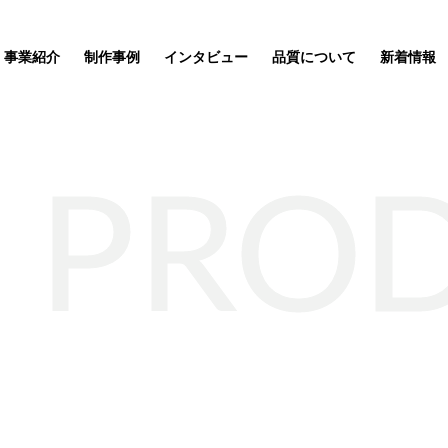
事業紹介
制作事例
インタビュー
品質について
新着情報
PRO
ッズ制作事業
企業理念
サステナブルグッズ制作事業
ポーチ
SDGs関連
応援
ートが完
ィア「オ
ルオーダ