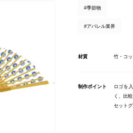
#季節物
コンプライアンス
#アパレル業界
」授賞式に
材質
竹・コッ
制作ポイント
ロゴを
く、比較
セットグ