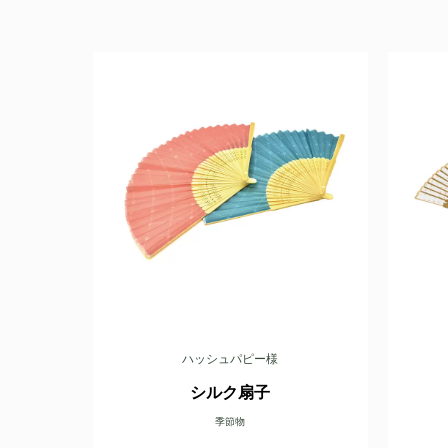
ハッシュパピー様
シルク扇子
季節物