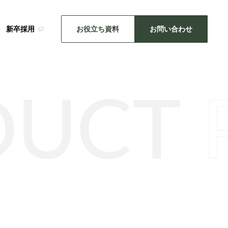
新卒採用
お役立ち資料
お問い合わせ
DUCT
SDGsの取り組み
メーカー事業
・推し活
キッチン雑貨
機械関連