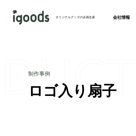
会社情報
オリジナルグッズの企画生産
ODUCT
お知らせ
2026.07.24
2026年度 夏季休業のお知らせ
事業紹介トップ
制作事例トップ
制作事例
新製品
2026.07.23
ロゴ入り扇子
会社概要
完全特注グ
バッグ
【ホテル・旅館必見】パッケージを並べるとア
会社情報トップ
成！絵になるアメニティセットを発売開始
その他メディア
2026.07.22
【記事掲載】株式会社秋冬春夏のオウンドメデ
リジナルグッズの春夏秋冬」にて、当社のフ