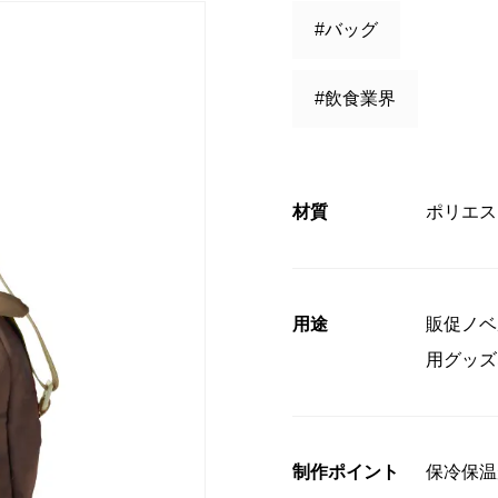
#バッグ
コンプライアンス
#飲食業界
」授賞式に
材質
ポリエス
用途
販促ノベ
用グッズ
制作ポイント
保冷保温