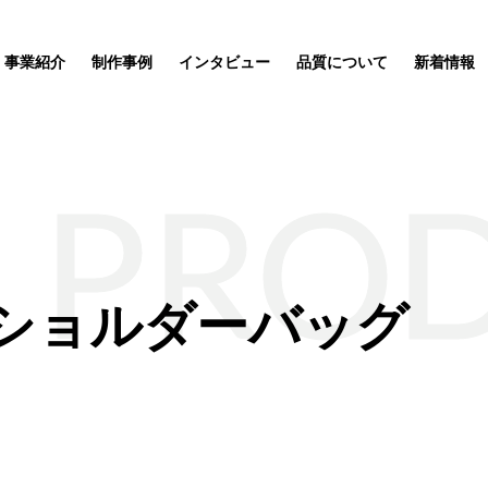
事業紹介
制作事例
インタビュー
品質について
新着情報
PRO
ショルダーバッグ
ッズ制作事業
企業理念
サステナブルグッズ制作事業
ポーチ
SDGs関連
応援
ートが完
ィア「オ
ルオーダ