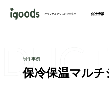
会社情報
オリジナルグッズの企画生産
ODUCT
お知らせ
2026.07.24
2026年度 夏季休業のお知らせ
事業紹介トップ
制作事例トップ
制作事例
新製品
2026.07.23
保冷保温マルチ
会社概要
完全特注グ
バッグ
【ホテル・旅館必見】パッケージを並べるとア
会社情報トップ
成！絵になるアメニティセットを発売開始
その他メディア
2026.07.22
【記事掲載】株式会社秋冬春夏のオウンドメデ
リジナルグッズの春夏秋冬」にて、当社のフ