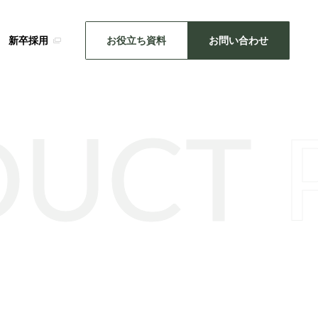
新卒採用
お役立ち資料
お問い合わせ
DUCT
SDGsの取り組み
メーカー事業
・推し活
キッチン雑貨
機械関連