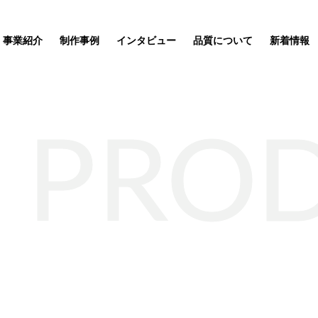
事業紹介
制作事例
インタビュー
品質について
新着情報
PRO
ッズ制作事業
企業理念
サステナブルグッズ制作事業
ポーチ
SDGs関連
応援
ートが完
ィア「オ
ルオーダ