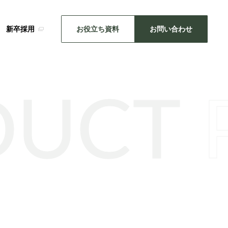
新卒採用
お役立ち資料
お問い合わせ
DUCT
SDGsの取り組み
メーカー事業
・推し活
キッチン雑貨
機械関連