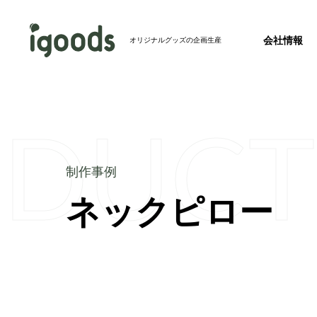
会社情報
オリジナルグッズの企画生産
ODUCT
お知らせ
2026.07.24
2026年度 夏季休業のお知らせ
事業紹介トップ
制作事例トップ
制作事例
新製品
2026.07.23
ネックピロー
会社概要
完全特注グ
バッグ
【ホテル・旅館必見】パッケージを並べるとア
会社情報トップ
成！絵になるアメニティセットを発売開始
その他メディア
2026.07.22
【記事掲載】株式会社秋冬春夏のオウンドメデ
リジナルグッズの春夏秋冬」にて、当社のフ