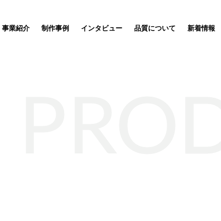
事業紹介
制作事例
インタビュー
品質について
新着情報
PRO
ッズ制作事業
企業理念
サステナブルグッズ制作事業
ポーチ
SDGs関連
応援
ートが完
ィア「オ
ルオーダ