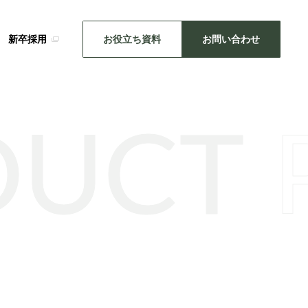
新卒採用
お役立ち資料
お問い合わせ
DUCT
SDGsの取り組み
メーカー事業
・推し活
キッチン雑貨
機械関連