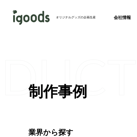
会社情報
オリジナルグッズの企画生産
ODUCT
お知らせ
2026.07.24
2026年度 夏季休業のお知らせ
事業紹介トップ
制作事例トップ
新製品
2026.07.23
制作事例
会社概要
完全特注グ
バッグ
【ホテル・旅館必見】パッケージを並べるとア
会社情報トップ
成！絵になるアメニティセットを発売開始
その他メディア
2026.07.22
【記事掲載】株式会社秋冬春夏のオウンドメデ
業界から探す
リジナルグッズの春夏秋冬」にて、当社のフ