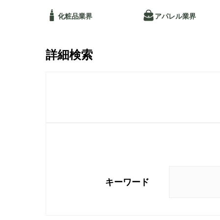
ー/SUSPRO事業が紹介されました
経営方針
化粧品業界
アパレル業界
受賞
2026.07.21
詳細検索
「ワンキャリア 就活クチコミアワード2026
アイグッズが登壇しました
新着情報一覧へ
キーワード