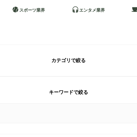
コンプライアンス
スポーツ業界
エンタメ業界
」授賞式に
カテゴリで絞る
キーワードで絞る