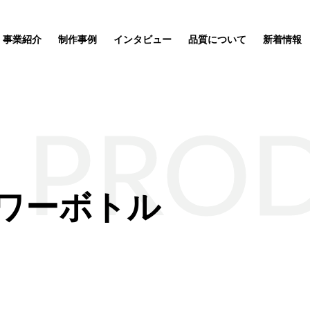
事業紹介
制作事例
インタビュー
品質について
新着情報
PRO
ワーボトル
ッズ制作事業
企業理念
サステナブルグッズ制作事業
ポーチ
SDGs関連
応援
ートが完
ィア「オ
ルオーダ