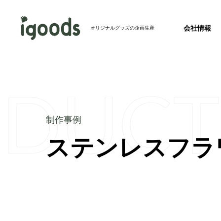
会社情報
オリジナルグッズの企画生産
ODUCT
お知らせ
2026.07.24
2026年度 夏季休業のお知らせ
事業紹介トップ
制作事例トップ
制作事例
新製品
2026.07.23
ステンレスフラ
会社概要
完全特注グ
バッグ
【ホテル・旅館必見】パッケージを並べるとア
会社情報トップ
成！絵になるアメニティセットを発売開始
その他メディア
2026.07.22
【記事掲載】株式会社秋冬春夏のオウンドメデ
リジナルグッズの春夏秋冬」にて、当社のフ