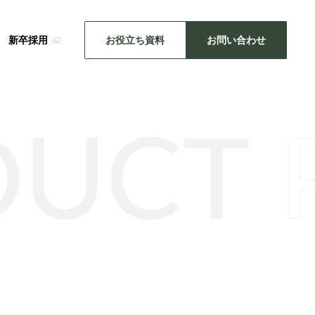
新卒採用
お役立ち資料
お問い合わせ
DUCT
SDGsの取り組み
メーカー事業
・推し活
キッチン雑貨
機械関連